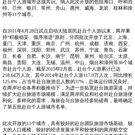
赴台个人游城市达成共识。纳入此次开放的包括海口、呼和浩
特、兰州、银川、常州、舟山、惠州、威海、龙岩、桂林和徐
州等11个城市。
自2011年6月28日试点启动大陆居民赴台个人游以来，两岸秉
持“积极稳妥、循序渐进”原则，分四批次开放了北京、上海、
厦门、天津、重庆、南京、广州、杭州、成都、济南、西安、
福州、深圳、沈阳、郑州、武汉、苏州、宁波、青岛、石家
庄、长春、合肥、长沙、南宁、昆明、泉州、哈尔滨、太原、
南昌、贵阳、大连、无锡、温州、中山、烟台和漳州等36个城
市赴台个人游。截至2015年2月底，赴台个人游累计已达
218.64万人次。其中2014年赴台个人游117.9万人次，同比增长
125.8%，占当年赴台旅游总人数的37%，总体运行情况良好。
在两岸社会各界积极推动下，为进一步拓宽赴台旅游渠道，持
续扩大赴台旅游市场规模，满足两岸民众和社会对赴台旅游便
利化、多样化的需求，海旅会与台旅会经多轮磋商，最终确定
了第五批赴台个人游城市名单。
此次开放的11个城市，具有较好的赴台团队旅游市场基础、较
大的人口规模、较好的经济发展水平和较便利的两岸航空交